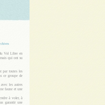
chives
 du Vol Libre en
 mais qui ont su
t par toutes les
ans ce groupe de
 avec les autres
une faune et une
endre à voler, à
us garantir une