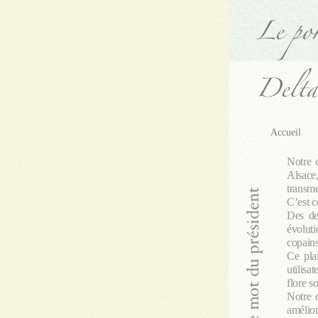
Accueil
Notre 
Alsace,
transme
C’est c
Des de
évoluti
copains
Ce pla
utilisa
flore s
Notre 
amélio