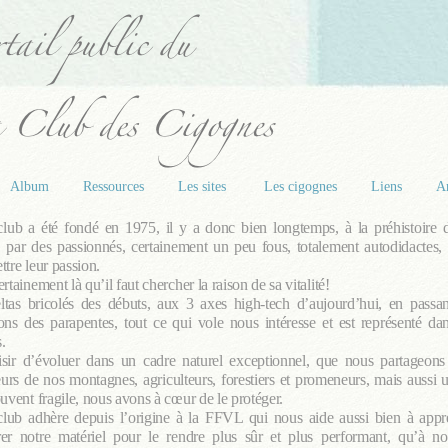
Album
Ressources
Les sites
Les cigognes
Liens
Ar
club a été fondé en 1975, il y a donc bien longtemps, à la préhistoire
 par des passionnés, certainement un peu fous, totalement autodidactes,
ttre leur passion.
ertainement là qu’il faut chercher la raison de sa vitalité!
ltas bricolés des débuts, aux 3 axes high-tech d’aujourd’hui, en passan
ons des parapentes, tout ce qui vole nous intéresse et est représenté d
.
isir d’évoluer dans un cadre naturel exceptionnel, que nous partageons
teurs de nos montagnes, agriculteurs, forestiers et promeneurs, mais aussi 
ouvent fragile, nous avons à cœur de le protéger.
club adhère depuis l’origine à la FFVL qui nous aide aussi bien à appr
rer notre matériel pour le rendre plus sûr et plus performant, qu’à no