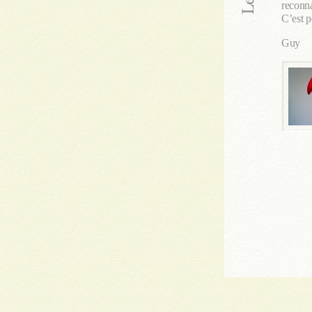
reconna
C’est p
Guy